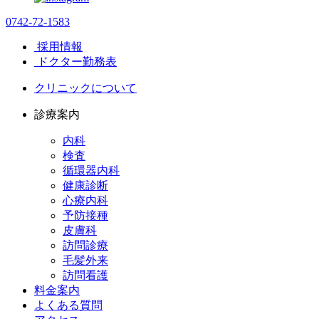
0742-72-1583
採用情報
ドクター勤務表
クリニックについて
診療案内
内科
検査
循環器内科
健康診断
心療内科
予防接種
皮膚科
訪問診療
毛髪外来
訪問看護
料金案内
よくある質問