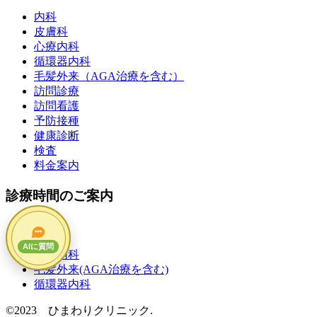
内科
皮膚科
心療内科
循環器内科
毛髪外来（AGA治療を含む）
訪問診療
訪問看護
予防接種
健康診断
検査
料金案内
診療時間のご案内
内科
皮膚科
AIに質問
心療内科
毛髪外来(AGA治療を含む)
循環器内科
©2023 ひまわりクリニック.