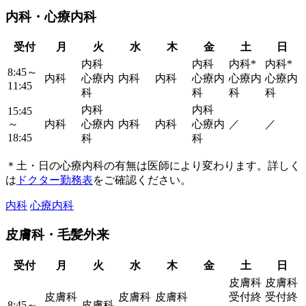
内科・心療内科
受付
月
火
水
木
金
土
日
内科
内科
内科*
内科*
8:45～
内科
心療内
内科
内科
心療内
心療内
心療内
11:45
科
科
科
科
内科
内科
15:45
～
内科
心療内
内科
内科
心療内
／
／
18:45
科
科
＊土・日の心療内科の有無は医師により変わります。詳しく
は
ドクター勤務表
をご確認ください。
内科
心療内科
皮膚科・毛髪外来
受付
月
火
水
木
金
土
日
皮膚科
皮膚科
皮膚科
皮膚科
皮膚科
受付終
受付終
8:45～
皮膚科