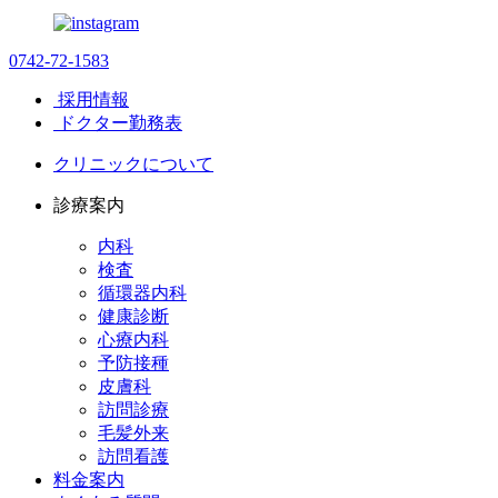
0742-72-1583
採用情報
ドクター勤務表
クリニックについて
診療案内
内科
検査
循環器内科
健康診断
心療内科
予防接種
皮膚科
訪問診療
毛髪外来
訪問看護
料金案内