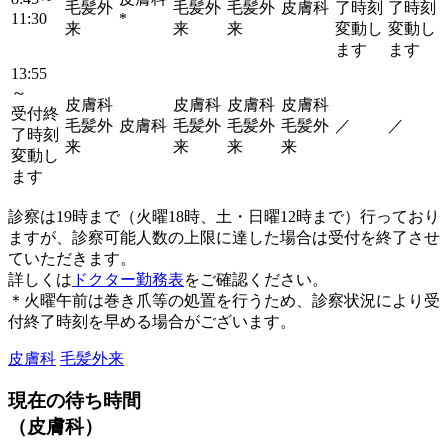
毛髪外
毛髪外
毛髪外
皮膚科
了時刻
了時刻
11:30
*
来
来
来
変動し
変動し
ます
ます
13:55
～
皮膚科
皮膚科
皮膚科
皮膚科
受付終
毛髪外
皮膚科
毛髪外
毛髪外
毛髪外
／
／
了時刻
来
来
来
来
変動し
ます
診察は19時まで（火曜18時、土・日曜12時まで）行っており
ますが、診察可能人数の上限に達した場合は受付を終了させ
ていただきます。
詳しくは
ドクター勤務表
をご確認ください。
＊火曜午前は巻き爪等の処置を行うため、診察状況により受
付終了時刻を早める場合がございます。
皮膚科
毛髪外来
現在の待ち時間
（皮膚科）