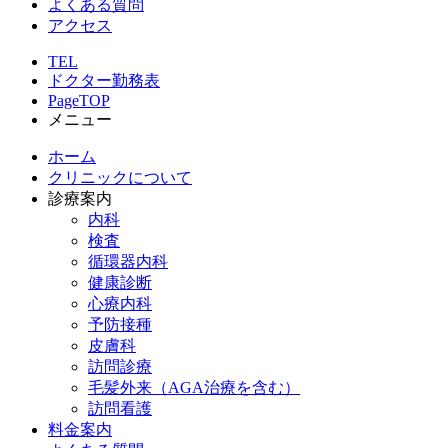
よくある質問
アクセス
TEL
ドクター勤務表
PageTOP
メニュー
ホーム
クリニックについて
診療案内
内科
検査
循環器内科
健康診断
心療内科
予防接種
皮膚科
訪問診療
毛髪外来（AGA治療を含む）
訪問看護
料金案内